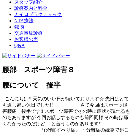
スタッフ紹介
診療案内と料金
カイロプラクティック
NTA療法
鍼 灸
交通事故診療
お客様の声
Q&A
腰部 スポーツ障害８
腰について 後半
こんにちは!!
天気のいい日が続いております☆
先日はとて
も過し易い休日でした!!
さて今回はスポーツ障
害腰痛・後半です!!
スポーツ障害でその時に症状が現れるも
のもありますが
今回お話しするものも前回同様
その時は痛
くなかったのだけど…
と言うものがあります!!
『(分離)すべり症』
・分離症の続発で起こ