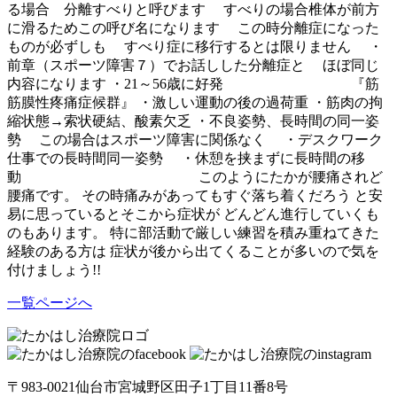
る場合 分離すべりと呼びます
すべりの場合椎体が前方
に滑るためこの呼び名になります
この時分離症になった
ものが必ずしも
すべり症に移行するとは限りません
・
前章（スポーツ障害７）でお話しした分離症と
ほぼ同じ
内容になります
・21～56歳に好発
『筋
筋膜性疼痛症候群』
・激しい運動の後の過荷重
・筋肉の拘
縮状態→索状硬結、酸素欠乏
・不良姿勢、長時間の同一姿
勢
この場合はスポーツ障害に関係なく
・デスクワーク
仕事での長時間同一姿勢
・休憩を挟まずに長時間の移
動
このようにたかが腰痛されど
腰痛です。
その時痛みがあってもすぐ落ち着くだろう
と安
易に思っているとそこから症状が
どんどん進行していくも
のもあります。
特に部活動で厳しい練習を積み重ねてきた
経験のある方は
症状が後から出てくることが多いので気を
付けましょう!!
一覧ページへ
〒983-0021仙台市宮城野区田子1丁目11番8号