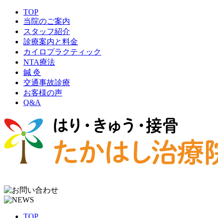
TOP
当院のご案内
スタッフ紹介
診療案内と料金
カイロプラクティック
NTA療法
鍼 灸
交通事故診療
お客様の声
Q&A
TOP